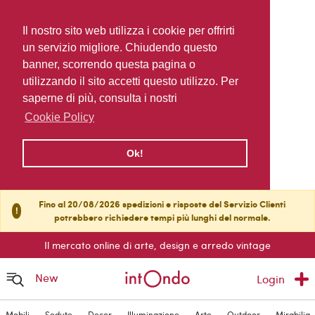
Il nostro sito web utilizza i cookie per offrirti
un servizio migliore. Chiudendo questo
banner, scorrendo questa pagina o
utilizzando il sito accetti questo utilizzo. Per
saperne di più, consulta i nostri
Cookie Policy
Ok!
Fino al 20/08/2026 spedizioni e risposte del Servizio Clienti
!
potrebbero richiedere tempi più lunghi del normale.
Il mercato online di arte, design e arredo vintage
New
Login
Mobili
Sedute
Decor
Illuminazione
Arte
Outdoor
Mirabilia