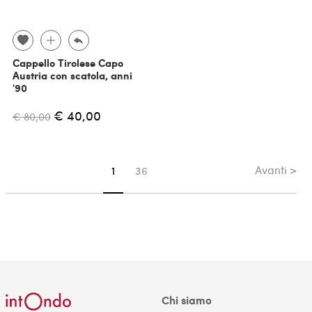
Cappello Tirolese Capo
Austria con scatola, anni
'90
€ 40,00
€ 80,00
Avanti >
Sei su pagina
1
36
Chi siamo