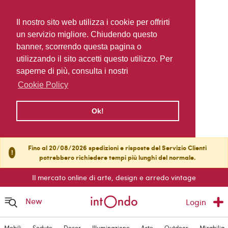
Il nostro sito web utilizza i cookie per offrirti
un servizio migliore. Chiudendo questo
banner, scorrendo questa pagina o
utilizzando il sito accetti questo utilizzo. Per
saperne di più, consulta i nostri
Cookie Policy
Ok!
Fino al 20/08/2026 spedizioni e risposte del Servizio Clienti
!
potrebbero richiedere tempi più lunghi del normale.
Il mercato online di arte, design e arredo vintage
New
Login
Mobili
Sedute
Decor
Illuminazione
Arte
Outdoor
Mirabilia