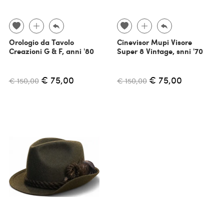
Orologio da Tavolo
Cinevisor Mupi Visore
Creazioni G & F, anni '80
Super 8 Vintage, snni '70
€ 75,00
€ 75,00
€ 150,00
€ 150,00