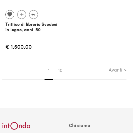
Trittico di librerie Svedesi
in legno, anni '50
€ 1.600,00
Avanti >
Sei su pagina
1
10
Chi siamo