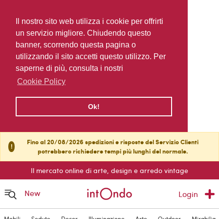
Il nostro sito web utilizza i cookie per offrirti
un servizio migliore. Chiudendo questo
banner, scorrendo questa pagina o
utilizzando il sito accetti questo utilizzo. Per
saperne di più, consulta i nostri
Cookie Policy
Ok!
Fino al 20/08/2026 spedizioni e risposte del Servizio Clienti
!
potrebbero richiedere tempi più lunghi del normale.
Il mercato online di arte, design e arredo vintage
New
Login
Mobili
Sedute
Decor
Illuminazione
Arte
Outdoor
Mirabilia