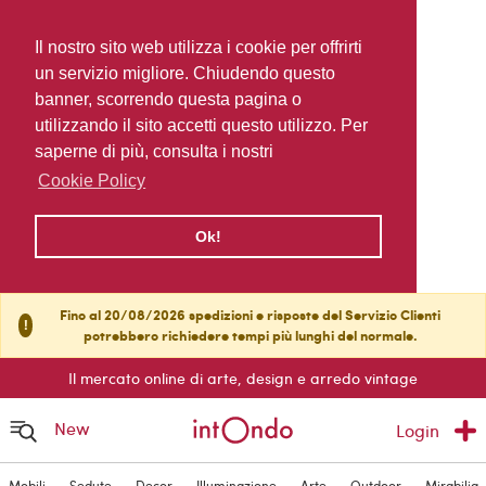
Il nostro sito web utilizza i cookie per offrirti
un servizio migliore. Chiudendo questo
banner, scorrendo questa pagina o
utilizzando il sito accetti questo utilizzo. Per
saperne di più, consulta i nostri
Cookie Policy
Ok!
Fino al 20/08/2026 spedizioni e risposte del Servizio Clienti
!
potrebbero richiedere tempi più lunghi del normale.
Il mercato online di arte, design e arredo vintage
New
Login
Mobili
Sedute
Decor
Illuminazione
Arte
Outdoor
Mirabilia