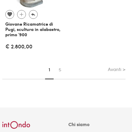
Giovane Ricamatrice di
Pugi, scultura in alabastro,
primo '900
€ 2.800,00
Avanti >
Sei su pagina
1
5
Chi siamo