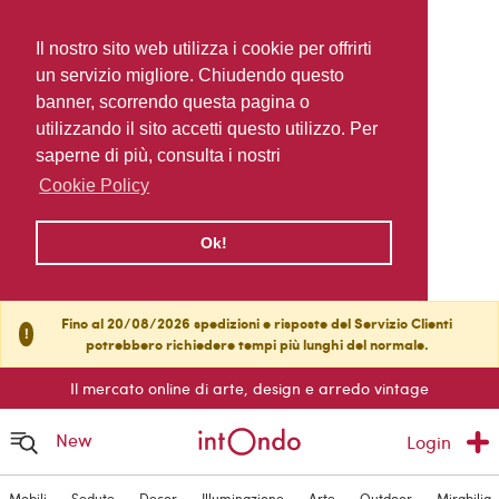
Il nostro sito web utilizza i cookie per offrirti
un servizio migliore. Chiudendo questo
banner, scorrendo questa pagina o
utilizzando il sito accetti questo utilizzo. Per
saperne di più, consulta i nostri
Cookie Policy
Ok!
Fino al 20/08/2026 spedizioni e risposte del Servizio Clienti
!
potrebbero richiedere tempi più lunghi del normale.
Il mercato online di arte, design e arredo vintage
New
Login
Mobili
Sedute
Decor
Illuminazione
Arte
Outdoor
Mirabilia