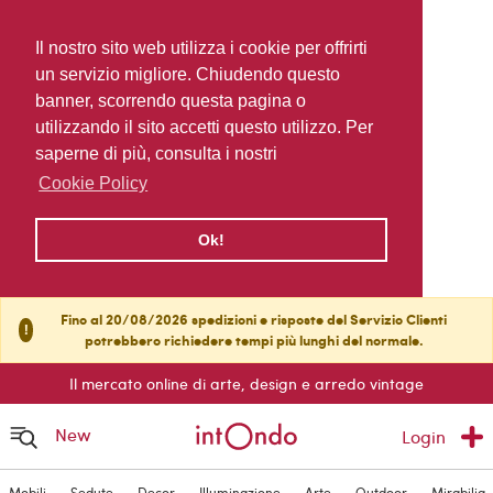
Il nostro sito web utilizza i cookie per offrirti
un servizio migliore. Chiudendo questo
banner, scorrendo questa pagina o
utilizzando il sito accetti questo utilizzo. Per
saperne di più, consulta i nostri
Cookie Policy
Ok!
Fino al 20/08/2026 spedizioni e risposte del Servizio Clienti
!
potrebbero richiedere tempi più lunghi del normale.
Il mercato online di arte, design e arredo vintage
New
Login
Mobili
Sedute
Decor
Illuminazione
Arte
Outdoor
Mirabilia