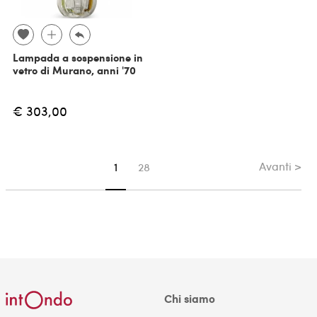
Lampada a sospensione in
vetro di Murano, anni '70
€ 303,00
Avanti >
Sei su pagina
1
28
Chi siamo