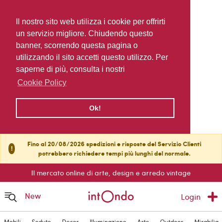
Il nostro sito web utilizza i cookie per offrirti
un servizio migliore. Chiudendo questo
banner, scorrendo questa pagina o
utilizzando il sito accetti questo utilizzo. Per
saperne di più, consulta i nostri
Cookie Policy
Ok!
Fino al 20/08/2026 spedizioni e risposte del Servizio Clienti
!
potrebbero richiedere tempi più lunghi del normale.
Il mercato online di arte, design e arredo vintage
New
Login
Mobili
Sedute
Decor
Illuminazione
Arte
Outdoor
Mirabilia