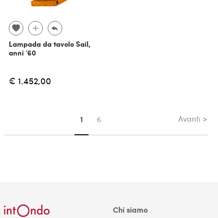
Lampada da tavolo Sail,
anni '60
€ 1.452,00
Avanti >
Sei su pagina
1
6
Chi siamo