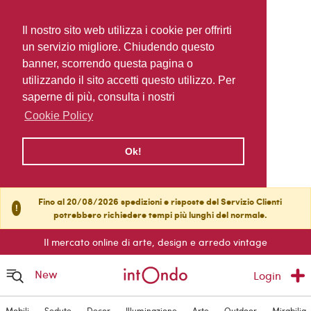
Il nostro sito web utilizza i cookie per offrirti
un servizio migliore. Chiudendo questo
banner, scorrendo questa pagina o
utilizzando il sito accetti questo utilizzo. Per
saperne di più, consulta i nostri
Cookie Policy
Ok!
Fino al 20/08/2026 spedizioni e risposte del Servizio Clienti
!
potrebbero richiedere tempi più lunghi del normale.
Il mercato online di arte, design e arredo vintage
New
Login
Mobili
Sedute
Decor
Illuminazione
Arte
Outdoor
Mirabilia