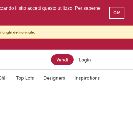
zzando il sito accetti questo utilizzo. Per saperne
Ok!
ù lunghi del normale.
Vendi
Login
Stili
Top Lots
Designers
Inspirations