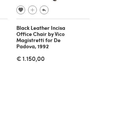
Black Leather Incisa
6 sedie Carim
Office Chair by Vico
Vico Magistre
Magistretti for De
Cassina in le
Padova, 1992
'60
€ 1.150,00
€
€ 8.000,00