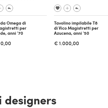
da Omega di
Tavolino impilabile T8
agistretti per
di Vico Magistretti per
de, anni '70
Azucena, anni '50
90,00
€ 1.000,00
 i designers