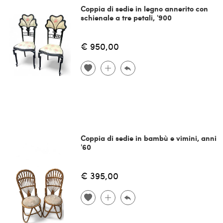
Coppia di sedie in legno annerito con
schienale a tre petali, '900
€ 950,00
Coppia di sedie in bambù e vimini, anni
'60
€ 395,00