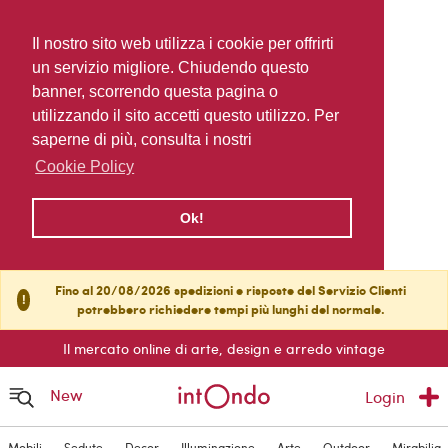
Il nostro sito web utilizza i cookie per offrirti
un servizio migliore. Chiudendo questo
banner, scorrendo questa pagina o
utilizzando il sito accetti questo utilizzo. Per
saperne di più, consulta i nostri
Cookie Policy
Ok!
Fino al 20/08/2026 spedizioni e risposte del Servizio Clienti
!
potrebbero richiedere tempi più lunghi del normale.
Il mercato online di arte, design e arredo vintage
New
Login
Mobili
Sedute
Decor
Illuminazione
Arte
Outdoor
Mirabilia