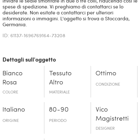
inviare le sedie smontate in due o tre colli, riducendo così le
spese di spedizione. Vi preghiamo di contattarci se lo
desiderate. Non esitate a contattarci per ulteriori
informazioni o immagini. L'oggetto si trova a Stoccarda,
Germania.
ID: 61137-1696769164-73208
Dettagli sull'oggetto
Bianco
Tessuto
Ottimo
Rosa
Altro
CONDIZIONE
COLORE
MATERIALE
Italiano
80-90
Vico
Magistretti
ORIGINE
PERIODO
DESIGNER