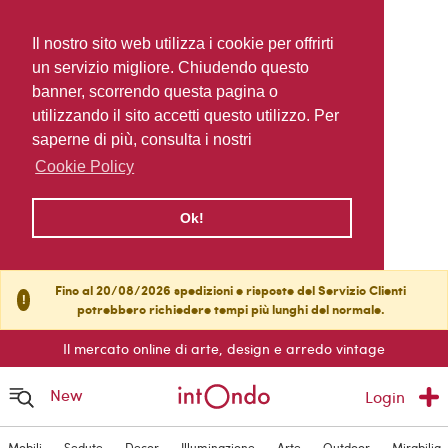
Il nostro sito web utilizza i cookie per offrirti
un servizio migliore. Chiudendo questo
banner, scorrendo questa pagina o
utilizzando il sito accetti questo utilizzo. Per
saperne di più, consulta i nostri
Cookie Policy
Ok!
Fino al 20/08/2026 spedizioni e risposte del Servizio Clienti
!
potrebbero richiedere tempi più lunghi del normale.
Il mercato online di arte, design e arredo vintage
New
Login
Mobili
Sedute
Decor
Illuminazione
Arte
Outdoor
Mirabilia