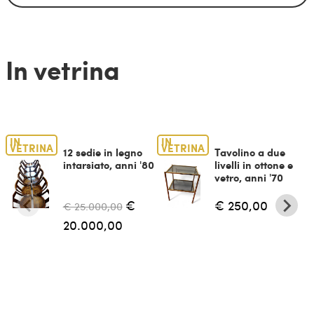
In vetrina
IN
IN
VETRINA
VETRINA
12 sedie in legno
Tavolino a due
intarsiato, anni '80
livelli in ottone e
vetro, anni '70
€
€ 250,00
€ 25.000,00
20.000,00