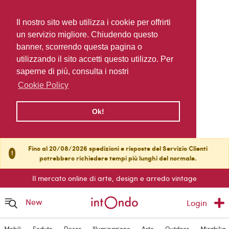
Il nostro sito web utilizza i cookie per offrirti
un servizio migliore. Chiudendo questo
banner, scorrendo questa pagina o
utilizzando il sito accetti questo utilizzo. Per
saperne di più, consulta i nostri
Cookie Policy
Ok!
Fino al 20/08/2026 spedizioni e risposte del Servizio Clienti
!
potrebbero richiedere tempi più lunghi del normale.
Il mercato online di arte, design e arredo vintage
New
Login
Mobili
Sedute
Decor
Illuminazione
Arte
Outdoor
Mirabilia