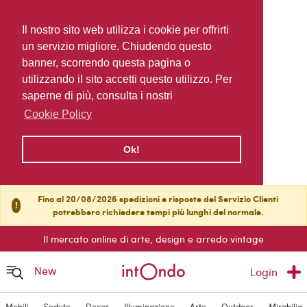
Il nostro sito web utilizza i cookie per offrirti
un servizio migliore. Chiudendo questo
banner, scorrendo questa pagina o
utilizzando il sito accetti questo utilizzo. Per
saperne di più, consulta i nostri
Cookie Policy
Ok!
Fino al 20/08/2026 spedizioni e risposte del Servizio Clienti
!
potrebbero richiedere tempi più lunghi del normale.
Il mercato online di arte, design e arredo vintage
New
Login
Mobili
Sedute
Decor
Illuminazione
Arte
Outdoor
Mirabilia