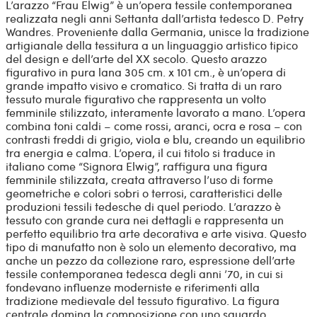
L’arazzo “Frau Elwig” è un’opera tessile contemporanea
realizzata negli anni Settanta dall’artista tedesco D. Petry
Wandres. Proveniente dalla Germania, unisce la tradizione
artigianale della tessitura a un linguaggio artistico tipico
del design e dell’arte del XX secolo. Questo arazzo
figurativo in pura lana 305 cm. x 101 cm., è un’opera di
grande impatto visivo e cromatico. Si tratta di un raro
tessuto murale figurativo che rappresenta un volto
femminile stilizzato, interamente lavorato a mano. L’opera
combina toni caldi – come rossi, aranci, ocra e rosa – con
contrasti freddi di grigio, viola e blu, creando un equilibrio
tra energia e calma. L’opera, il cui titolo si traduce in
italiano come “Signora Elwig”, raffigura una figura
femminile stilizzata, creata attraverso l’uso di forme
geometriche e colori sobri o terrosi, caratteristici delle
produzioni tessili tedesche di quel periodo. L’arazzo è
tessuto con grande cura nei dettagli e rappresenta un
perfetto equilibrio tra arte decorativa e arte visiva. Questo
tipo di manufatto non è solo un elemento decorativo, ma
anche un pezzo da collezione raro, espressione dell’arte
tessile contemporanea tedesca degli anni ’70, in cui si
fondevano influenze moderniste e riferimenti alla
tradizione medievale del tessuto figurativo. La figura
centrale domina la composizione con uno sguardo