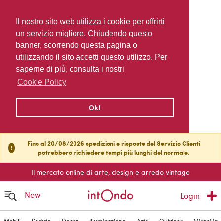
Il nostro sito web utilizza i cookie per offrirti
un servizio migliore. Chiudendo questo
banner, scorrendo questa pagina o
utilizzando il sito accetti questo utilizzo. Per
saperne di più, consulta i nostri
Cookie Policy
Ok!
Fino al 20/08/2026 spedizioni e risposte del Servizio Clienti
!
potrebbero richiedere tempi più lunghi del normale.
Il mercato online di arte, design e arredo vintage
New
Login
Mobili
Sedute
Decor
Illuminazione
Arte
Outdoor
Mirabilia