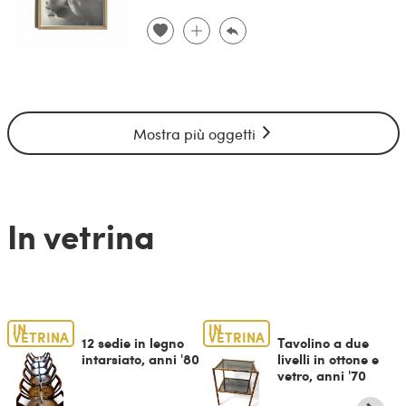
Mostra più oggetti
In vetrina
IN
IN
VETRINA
VETRINA
12 sedie in legno
Tavolino a due
intarsiato, anni '80
livelli in ottone e
vetro, anni '70