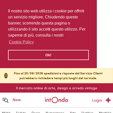
Il nostro sito web utilizza i cookie per offrirti
un servizio migliore. Chiudendo questo
banner, scorrendo questa pagina o
utilizzando il sito accetti questo utilizzo. Per
saperne di più, consulta i nostri
Cookie Policy
Ok!
Fino al 20/08/2026 spedizioni e risposte del Servizio Clienti
!
potrebbero richiedere tempi più lunghi del normale.
Il mercato online di arte, design e arredo vintage
New
Login
Mobili
Sedute
Decor
Illuminazione
Arte
Outdoor
Mirabilia