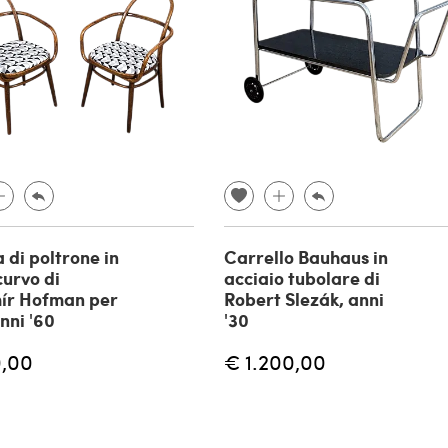
 di poltrone in
Carrello Bauhaus in
curvo di
acciaio tubolare di
ír Hofman per
Robert Slezák, anni
nni '60
'30
,00
€ 1.200,00