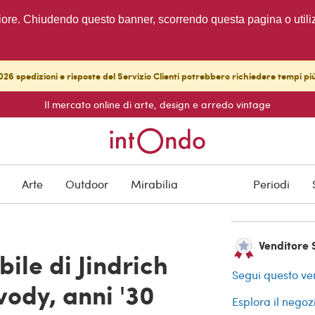
migliore. Chiudendo questo banner, scorrendo questa pagina o utili
26 spedizioni e risposte del Servizio Clienti potrebbero richiedere tempi pi
Il mercato online di arte, design e arredo vintage
VENDUTO
Protezione degli a
Arte
Outdoor
Mirabilia
Periodi
Venditore 
ile di Jindrich
Segui questo ve
ody, anni '30
Esplora il negoz