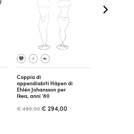
Coppia di
Chaise long i
appendiabiti Häpen di
e vimini, anni
Ehlén Johansson per
Ikea, anni '80
€ 890,00
€ 294,00
€ 490,00