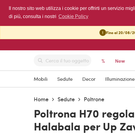
Il nostro sito web utilizza i cookie per offrirti un servizio 
di più, consulta i nostri
Cookie Policy
!
Fino al 20/08/20
%
New
Mobili
Sedute
Decor
Illuminazione
Home
Sedute
Poltrone
Poltrona H70 regolab
Halabala per Up Zav