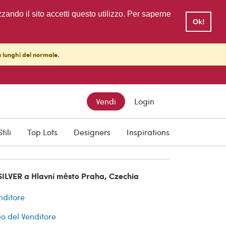
zzando il sito accetti questo utilizzo. Per saperne
Ok!
ù lunghi del normale.
Vendi
Login
cquisti
Stili
Top Lots
Designers
Inspirations
SILVER a Hlavní město Praha, Czechia
nditore
io del Venditore