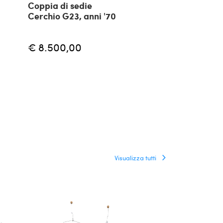
Coppia di sedie
Coppia di pol
Cerchio G23, anni '70
Ico Parisi per
Colombo, ann
€ 8.500,00
€
€ 5.500,00
Visualizza tutti