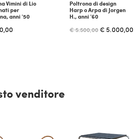
a Vimini di Lio
Poltrona di design
ati per
Harp o Arpa di Jorgen
na, anni '50
H., anni '60
00,00
€ 5.000,00
€ 5.500,00
esto venditore