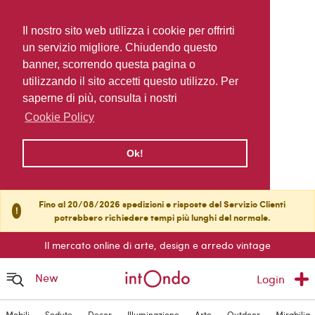
Il nostro sito web utilizza i cookie per offrirti
un servizio migliore. Chiudendo questo
banner, scorrendo questa pagina o
utilizzando il sito accetti questo utilizzo. Per
saperne di più, consulta i nostri
Cookie Policy
Ok!
Fino al 20/08/2026 spedizioni e risposte del Servizio Clienti
!
potrebbero richiedere tempi più lunghi del normale.
Il mercato online di arte, design e arredo vintage
New
Login
Mobili
Sedute
Decor
Illuminazione
Arte
Outdoor
Mirabilia