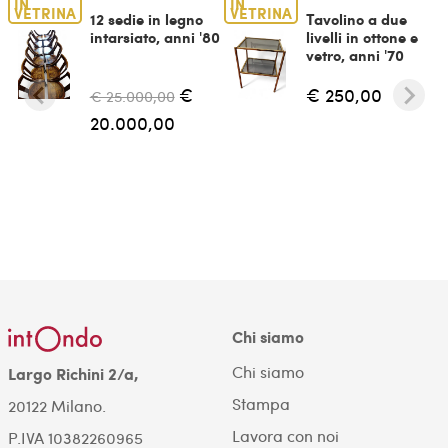
IN
IN
VETRINA
VETRINA
12 sedie in legno
Tavolino a due
intarsiato, anni '80
livelli in ottone e
vetro, anni '70
€
€ 250,00
€ 25.000,00
20.000,00
Chi siamo
Chi siamo
Largo Richini 2/a,
Stampa
20122 Milano.
Lavora con noi
P.IVA 10382260965