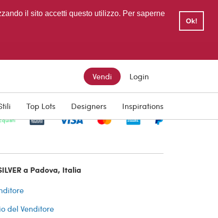
zzando il sito accetti questo utilizzo. Per saperne
Ok!
Vendi
Login
Stili
Top Lots
Designers
Inspirations
cquisti
ILVER a Padova, Italia
nditore
io del Venditore