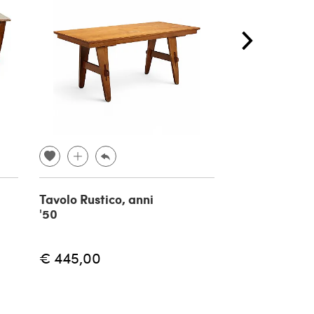
Tavolo Rustico, anni
Tavolo sculto
'50
vintage in leg
castagno, ann
€ 445,00
€ 2.000,00