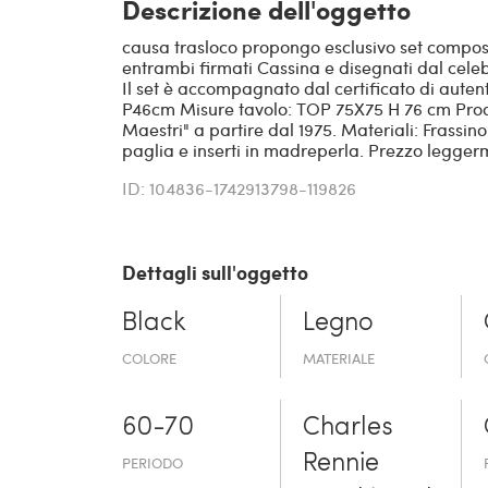
Descrizione dell'oggetto
causa trasloco propongo esclusivo set compost
entrambi firmati Cassina e disegnati dal cele
Il set è accompagnato dal certificato di autent
P46cm Misure tavolo: TOP 75X75 H 76 cm Prodo
Maestri" a partire dal 1975. Materiali: Frassin
paglia e inserti in madreperla. Prezzo leggerm
ID: 104836-1742913798-119826
Dettagli sull'oggetto
Black
Legno
COLORE
MATERIALE
60-70
Charles
Rennie
PERIODO