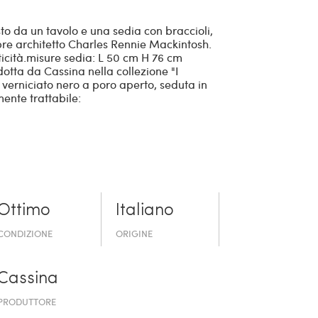
o da un tavolo e una sedia con braccioli,
bre architetto Charles Rennie Mackintosh.
icità.​ misure sedia: L 50 cm H 76 cm
tta da Cassina nella collezione "I
o verniciato nero a poro aperto, seduta in
ente trattabile:
Ottimo
Italiano
CONDIZIONE
ORIGINE
Cassina
PRODUTTORE