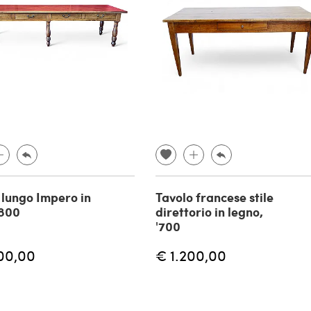
 lungo Impero in
Tavolo francese stile
'800
direttorio in legno,
'700
00,00
€ 1.200,00