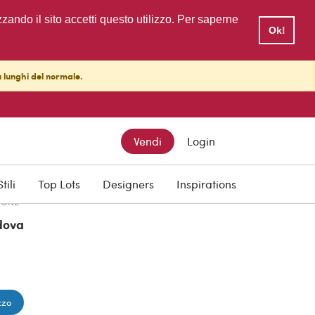
zzando il sito accetti questo utilizzo. Per saperne
Ok!
ù lunghi del normale.
TTO
Vendi
Login
Stili
Top Lots
Designers
Inspirations
IONE
dova
zzo