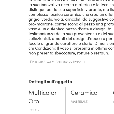
la sua innovativa ricerca materica e le tecnic
distingue per la sua superficie vibrante, ma li
complessa tecnica ceramica che crea un effetto 
grigio, verde, viola, arricchiti da suggestive co
oro/marrone, conferiscono al pezzo una profon
vaso è un autentico pezzo d'arte e design italia
testimonianza della sua provenienza e del suo 
collezionisti, amanti del design d'epoca o per
focale di grande carattere e storia. Dimensio
cm Condizioni: Il vaso si presenta in ottime con
Non presenta sbeccature, rotture o restauri.
ID: 104836-1753910682-129259
Dettagli sull'oggetto
Multicolor
Ceramica
Oro
MATERIALE
COLORE