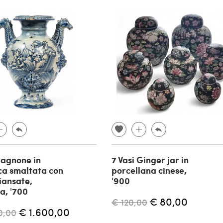
tagnone in
7 Vasi Ginger jar in
ca smaltata con
porcellana cinese,
iansate,
'900
a, '700
€ 80,00
€ 120,00
€ 1.600,00
0,00