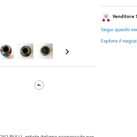
Venditore S
Segui questo ve
Esplora il negoz
O PULLI, artista italiano riconosciuto per