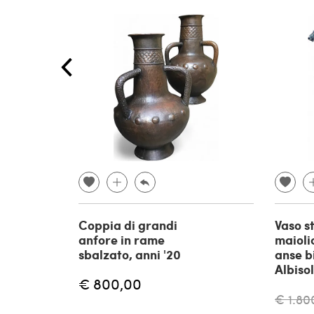
Coppia di grandi
Vaso s
anfore in rame
maioli
sbalzato, anni '20
anse b
Albisol
€ 800,00
€ 1.80