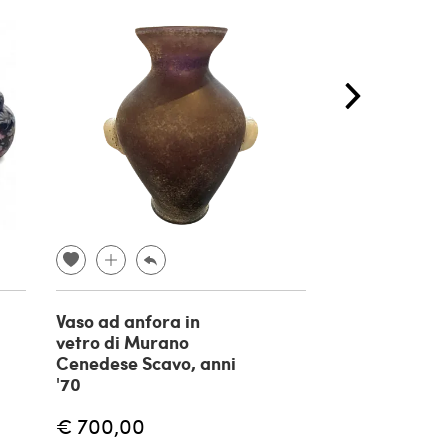
Vaso ad anfora in
Vaso Serpent
vetro di Murano
attribuito a
Cenedese Scavo, anni
Napoleone
'70
Martinuzzi, 1
€ 700,00
€ 1.750,00