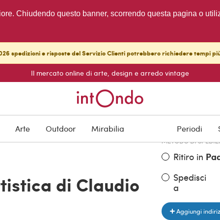
migliore. Chiudendo questo banner, scorrendo questa pagina o utili
26 spedizioni e risposte del Servizio Clienti potrebbero richiedere tempi pi
Il mercato online di arte, design e arredo vintage
PREZZO DELL'OGGE
€ 190,00
Arte
Outdoor
Mirabilia
Periodi
METODO DI SPEDIZ
Ritiro in
Pa
Spedisci
istica di Claudio
a
Aggiungi indiri