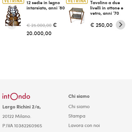
VETRINA
VETRINA
12 sedie in legno
Tavolino a due
intarsiato, anni '80
livelli in ottone e
vetro, anni '70
€
€ 250,00
€ 25.000,00
20.000,00
Chi siamo
Chi siamo
Largo Richini 2/a,
Stampa
20122 Milano.
Lavora con noi
P.IVA 10382260965