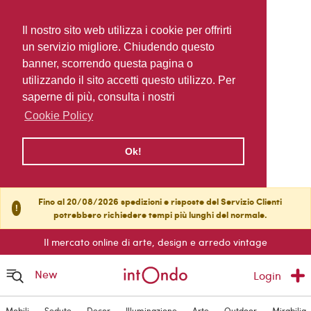
Il nostro sito web utilizza i cookie per offrirti
un servizio migliore. Chiudendo questo
banner, scorrendo questa pagina o
utilizzando il sito accetti questo utilizzo. Per
saperne di più, consulta i nostri
Cookie Policy
Ok!
Fino al 20/08/2026 spedizioni e risposte del Servizio Clienti
!
potrebbero richiedere tempi più lunghi del normale.
Il mercato online di arte, design e arredo vintage
New
Login
Mobili
Sedute
Decor
Illuminazione
Arte
Outdoor
Mirabilia