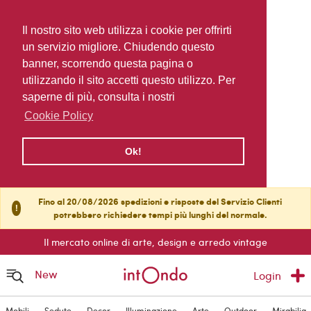
Il nostro sito web utilizza i cookie per offrirti
un servizio migliore. Chiudendo questo
banner, scorrendo questa pagina o
utilizzando il sito accetti questo utilizzo. Per
saperne di più, consulta i nostri
Cookie Policy
Ok!
Fino al 20/08/2026 spedizioni e risposte del Servizio Clienti
!
potrebbero richiedere tempi più lunghi del normale.
Il mercato online di arte, design e arredo vintage
New
Login
Mobili
Sedute
Decor
Illuminazione
Arte
Outdoor
Mirabilia