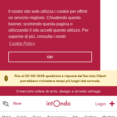
Il nostro sito web utilizza i cookie per offrirti
un servizio migliore. Chiudendo questo
banner, scorrendo questa pagina o
utilizzando il sito accetti questo utilizzo. Per
saperne di più, consulta i nostri
Cookie Policy
Ok!
Fino al 20/08/2026 spedizioni e risposte del Servizio Clienti
!
potrebbero richiedere tempi più lunghi del normale.
Il mercato online di arte, design e arredo vintage
New
Login
Mobili
Sedute
Decor
Illuminazione
Arte
Outdoor
Mirabilia