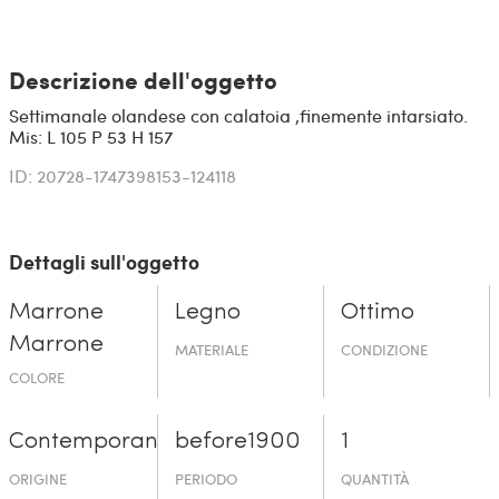
Descrizione dell'oggetto
Settimanale olandese con calatoia ,finemente intarsiato.
Mis: L 105 P 53 H 157
ID: 20728-1747398153-124118
Dettagli sull'oggetto
Marrone
Legno
Ottimo
Marrone
MATERIALE
CONDIZIONE
COLORE
Contemporaneo
before19­00
1
ORIGINE
PERIODO
QUANTITÀ