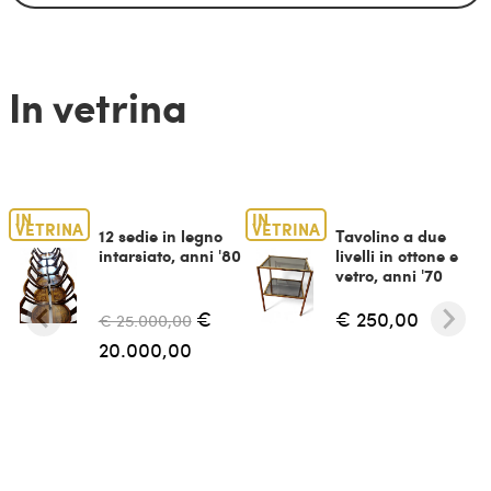
In vetrina
IN
IN
VETRINA
VETRINA
12 sedie in legno
Tavolino a due
intarsiato, anni '80
livelli in ottone e
vetro, anni '70
€
€ 250,00
€ 25.000,00
20.000,00