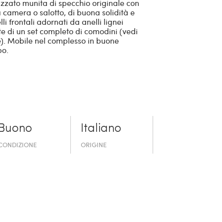
zzato munita di specchio originale con
camera o salotto, di buona solidità e
lli frontali adornati da anelli lignei
te di un set completo di comodini (vedi
ile). Mobile nel complesso in buone
po.
Buono
Italiano
CONDIZIONE
ORIGINE