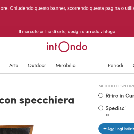
migliore. Chiudendo questo banner, scorrendo questa pagina o utili
Il mercato online di arte, design e arredo vintage
PREZZO DELL'OGGE
Arte
Outdoor
Mirabilia
Periodi
€ 4.000,0
METODO DI SPEDIZ
Ritiro in
Cu
 con specchiera
Spedisci
a
Aggiungi indiri