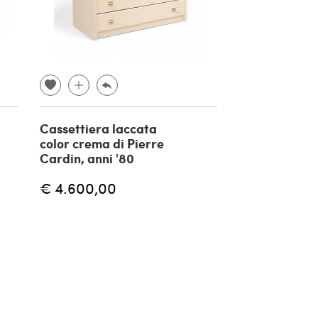
Cassettiera laccata
Comò cineser
color crema di Pierre
francese lacc
Cardin, anni '80
dipinto e dor
€ 4.600,00
€ 3.300,00