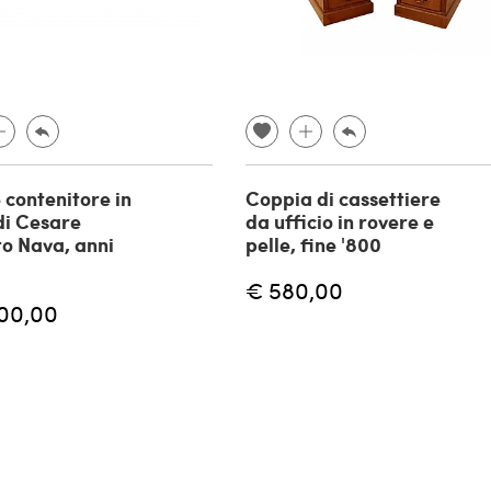
 contenitore in
Coppia di cassettiere
di Cesare
da ufficio in rovere e
o Nava, anni
pelle, fine '800
€ 580,00
00,00