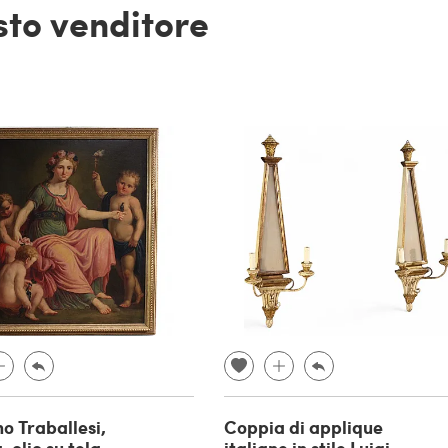
esto venditore
no Traballesi,
Coppia di applique