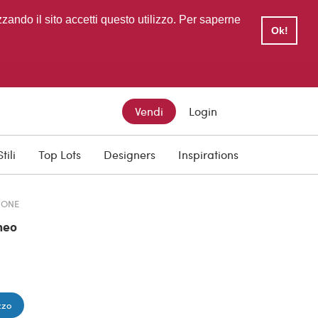
zzando il sito accetti questo utilizzo. Per saperne
Ok!
Vendi
Login
TTO
Stili
Top Lots
Designers
Inspirations
0
IONE
neo
zzo