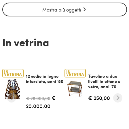
Mostra più oggetti
In vetrina
IN
IN
VETRINA
VETRINA
12 sedie in legno
Tavolino a due
intarsiato, anni '80
livelli in ottone e
vetro, anni '70
€
€ 250,00
€ 25.000,00
20.000,00