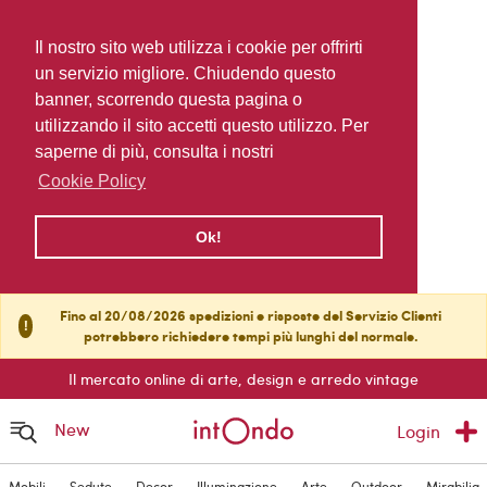
Il nostro sito web utilizza i cookie per offrirti
un servizio migliore. Chiudendo questo
banner, scorrendo questa pagina o
utilizzando il sito accetti questo utilizzo. Per
saperne di più, consulta i nostri
Cookie Policy
Ok!
Fino al 20/08/2026 spedizioni e risposte del Servizio Clienti
!
potrebbero richiedere tempi più lunghi del normale.
Il mercato online di arte, design e arredo vintage
New
Login
Mobili
Sedute
Decor
Illuminazione
Arte
Outdoor
Mirabilia