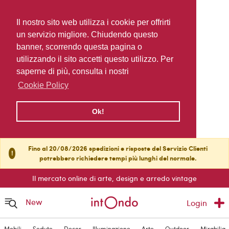
Il nostro sito web utilizza i cookie per offrirti
un servizio migliore. Chiudendo questo
banner, scorrendo questa pagina o
utilizzando il sito accetti questo utilizzo. Per
saperne di più, consulta i nostri
Cookie Policy
Ok!
Fino al 20/08/2026 spedizioni e risposte del Servizio Clienti
!
potrebbero richiedere tempi più lunghi del normale.
Il mercato online di arte, design e arredo vintage
New
Login
Mobili
Sedute
Decor
Illuminazione
Arte
Outdoor
Mirabilia