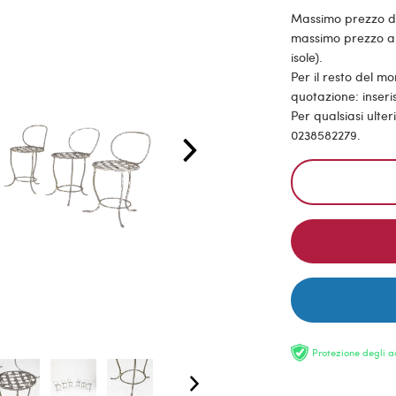
Massimo prezzo di s
massimo prezzo all
isole).
Per il resto del m
quotazione: inseris
Per qualsiasi ulte
0238582279.
Protezione degli a