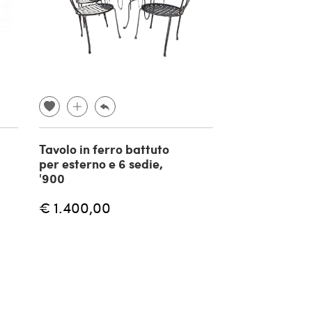
Tavolo in ferro battuto
Coppia di sed
per esterno e 6 sedie,
ferro e vellut
'900
E Giardino, a
€ 1.400,00
€ 1.300,00