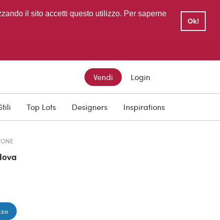
zzando il sito accetti questo utilizzo. Per saperne
Ok!
Vendi
Login
TTO
Stili
Top Lots
Designers
Inspirations
IONE
dova
zzo