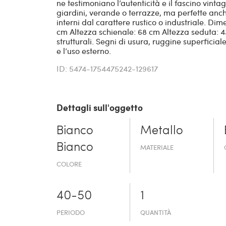
ne testimoniano l’autenticità e il fascino vint
giardini, verande o terrazze, ma perfette an
interni dal carattere rustico o industriale. Di
cm Altezza schienale: 68 cm Altezza seduta: 
strutturali. Segni di usura, ruggine superficial
e l’uso esterno.
ID: 5474-1754475242-129617
Dettagli sull'oggetto
Bianco
Metallo
Bianco
MATERIALE
COLORE
40-50
1
PERIODO
QUANTITÀ