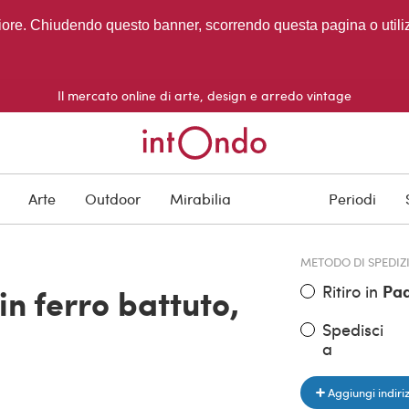
migliore. Chiudendo questo banner, scorrendo questa pagina o utili
Il mercato online di arte, design e arredo vintage
PREZZO DELL'OGGE
Arte
Outdoor
Mirabilia
Periodi
€ 1.220,00
METODO DI SPEDIZ
Ritiro in
Pa
in ferro battuto,
Spedisci
a
Aggiungi indiri