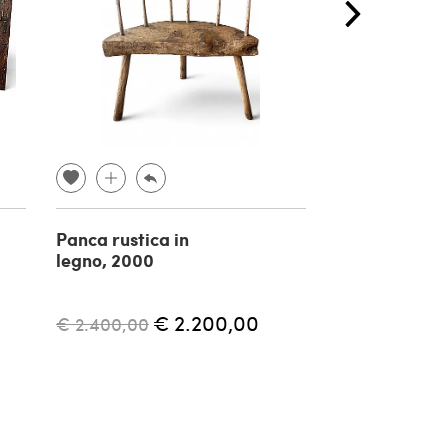
Panca rustica in
Coppia di sga
legno, 2000
Mid-Century
attribuiti a T
anni '50
€ 2.200,00
€ 2.400,00
€ 1.700,00