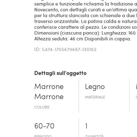
semplice e funzionale richiama la tradizione 
Novecento, con dettagli curati e un’ottima qual
per la struttura slanciata con schienale a du
traverso orizzontale. La patina calda e natura
conferisce carattere al pezzo. Le condizioni s
Dimensioni (ciascuna panca): Lunghezza: 160 
Altezza seduta: 46 cm Disponibili in coppia.
ID: 5474-1755679687-130162
Dettagli sull'oggetto
Marrone
Legno
Marrone
MATERIALE
COLORE
60-70
1
PERIODO
QUANTITÀ