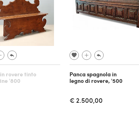
in rovere tinto
Panca spagnola in
fine '800
legno di rovere, '500
€ 2.500,00