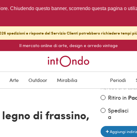
migliore. Chiudendo questo banner, scorrendo questa pagina o utili
26 spedizioni e risposte del Servizio Clienti potrebbero richiedere tempi pi
Il mercato online di arte, design e arredo vintage
PREZZO DELL'OGGE
€ 1.100,00
Arte
Outdoor
Mirabilia
Periodi
METODO DI SPEDIZ
Ritiro in
Pa
Spedisci
legno di frassino,
a
Aggiungi indiri