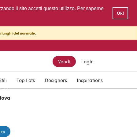
zzando il sito accetti questo utilizzo. Per saperne
Ok!
ù lunghi del normale.
TTO
Vendi
Login
Stili
Top Lots
Designers
Inspirations
IONE
dova
zzo