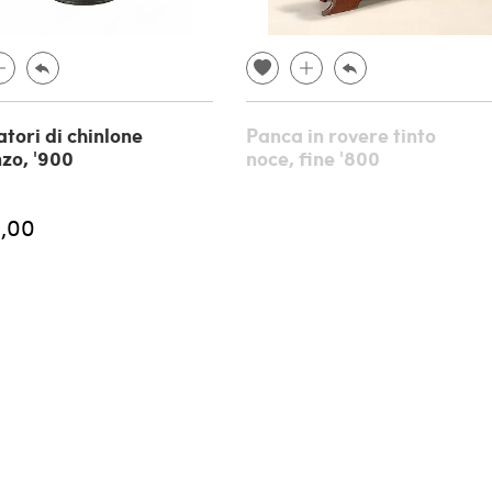
atori di chinlone
Panca in rovere tinto
nzo, '900
noce, fine '800
,00