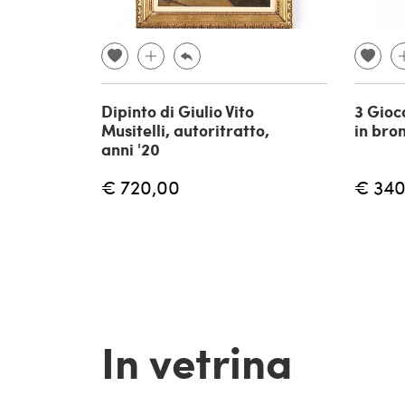
Dipinto di Giulio Vito
3 Gioc
Musitelli, autoritratto,
in bro
anni '20
€ 720,00
€ 340
In vetrina