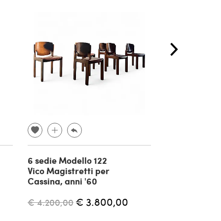
6 sedie Modello 122
Coppia di pol
Vico Magistretti per
Déco, anni '2
Cassina, anni '60
€ 3.800,00
€ 800,00
€ 4.200,00