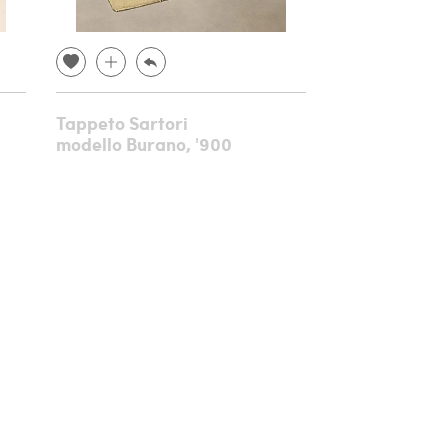
Tappeto Sartori
Consolle in l
modello Burano, '900
intagliato e 
metà '800
€ 8.640,00