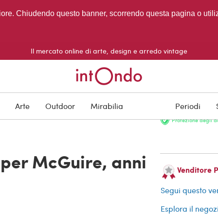
migliore. Chiudendo questo banner, scorrendo questa pagina o utili
Il mercato online di arte, design e arredo vintage
VENDUTO
Arte
Outdoor
Mirabilia
Periodi
Protezione degli a
 per McGuire, anni
Venditore 
Segui questo ve
Esplora il negoz