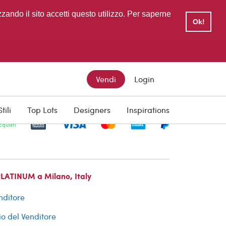
zzando il sito accetti questo utilizzo. Per saperne
Ok!
Vendi
Login
Stili
Top Lots
Designers
Inspirations
cquisti
PLATINUM a Milano, Italy
nditore
io del Venditore