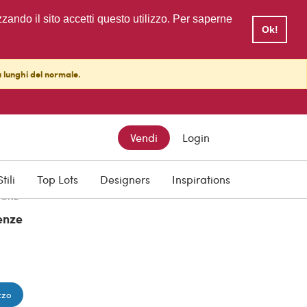
zzando il sito accetti questo utilizzo. Per saperne
Ok!
ù lunghi del normale.
TTO
PREZZO SCONTATO
Vendi
Login
€ 1.350,00
Stili
Top Lots
Designers
Inspirations
IONE
enze
zzo