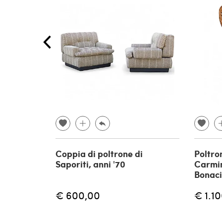
Coppia di poltrone di
Poltron
Saporiti, anni '70
Carmin
Bonaci
€ 600,00
€ 1.1