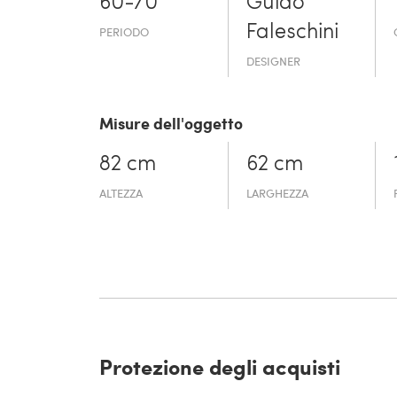
60-70
Guido
Faleschini
PERIODO
DESIGNER
Misure dell'oggetto
82 cm
62 cm
ALTEZZA
LARGHEZZA
Protezione degli acquisti