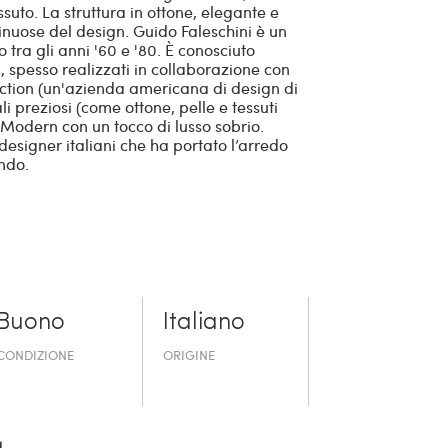
ssuto. La struttura in ottone, elegante e
inuose del design. Guido Faleschini è un
o tra gli anni '60 e '80. È conosciuto
à, spesso realizzati in collaborazione con
ction (un'azienda americana di design di
ali preziosi (come ottone, pelle e tessuti
Modern con un tocco di lusso sobrio.
esigner italiani che ha portato l’arredo
ndo.
Buono
Italiano
CONDIZIONE
ORIGINE