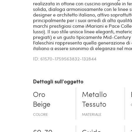
realizzata in ottone con cuscino originale in te
solida, dialoga armoniosamente con le linee s
designer e architetto italiano, attivo soprattutt
principalmente per i suoi arredi di alta qualit
marchi prestigiosi come iMariani e Pace Colle
lusso). Il suo stile unisce linee eleganti, materi
pregiati) e un gusto tipicamente Mid-Century 
Faleschini rappresenta quella generazione di d
italiano a essere sinonimo di eleganza nel mo
ID: 61570-1759563832-132844
Dettagli sull'oggetto
Oro
Metallo
Beige
Tessuto
COLORE
MATERIALE