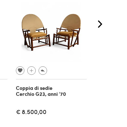
Coppia di sedie
Coppia di pol
Cerchio G23, anni '70
Ico Parisi per
Colombo, ann
€ 8.500,00
€
€ 5.500,00