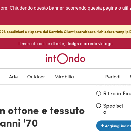
migliore. Chiudendo questo banner, scorrendo questa pagina o utili
26 spedizioni e risposte del Servizio Clienti potrebbero richiedere tempi pi
Il mercato online di arte, design e arredo vintage
PREZZO DELL'OGGE
€ 1.800,00
Arte
Outdoor
Mirabilia
Periodi
METODO DI SPEDIZ
Ritiro in
Fir
Spedisci
n ottone e tessuto
a
 anni '70
Aggiungi indiri