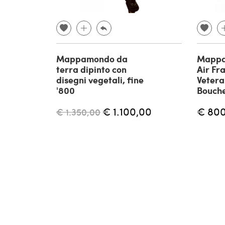
Mappamondo da
Mappa 
terra dipinto con
Air Fr
disegni vegetali, fine
Vetera
'800
Bouche
€ 1.100,00
€ 80
€ 1.350,00