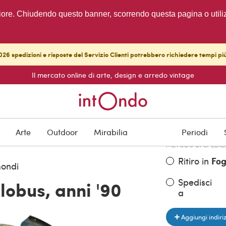
migliore. Chiudendo questo banner, scorrendo questa pagina o utili
26 spedizioni e risposte del Servizio Clienti potrebbero richiedere tempi pi
Il mercato online di arte, design e arredo vintage
PREZZO DELL'OGGE
€ 150,00
Arte
Outdoor
Mirabilia
Periodi
METODO DI SPEDIZ
Ritiro in
Fog
ondi
Spedisci
bus, anni '90
a
Aggiungi indiri