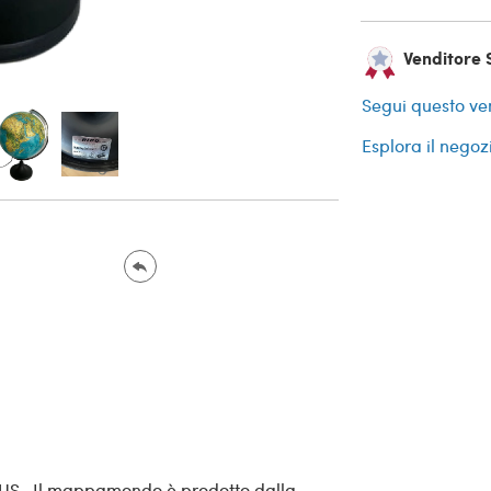
Venditore S
Segui questo ve
Esplora il negoz
S- Il mappamondo è prodotto dalla