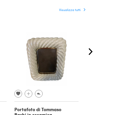
Visualizza tutti
Portafoto di Tommaso
Poltrona Edo
Barbi in ceramica
dimostrativa 