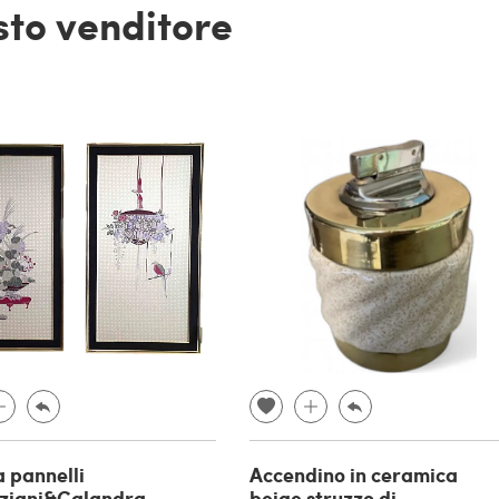
esto venditore
 pannelli
Accendino in ceramica
ziani&Calandra,
beige struzzo di