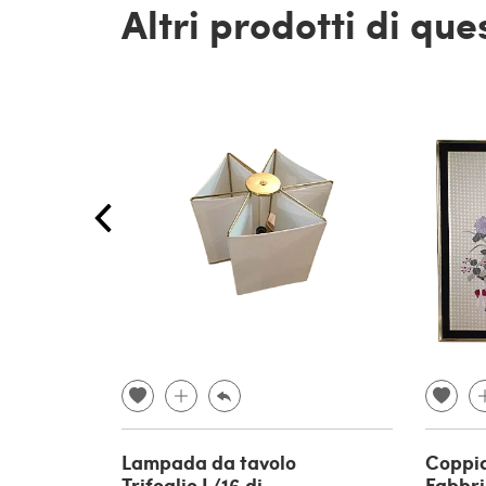
Altri prodotti di qu
Lampada da tavolo
Coppia
Trifoglio L/16 di
Fabbri