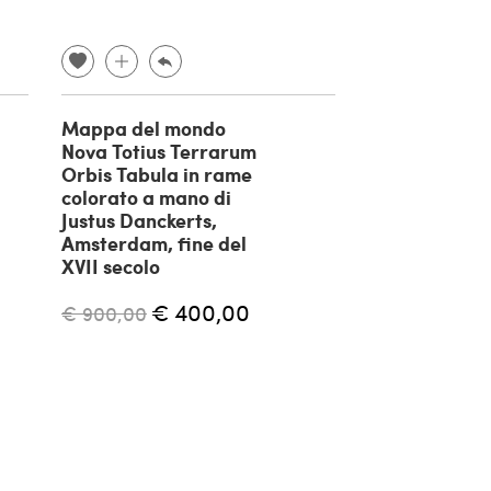
Mappa del mondo
Mappamondo 
Nova Totius Terrarum
BOLIS - Berg
Orbis Tabula in rame
anni '50
colorato a mano di
€ 200,00
Justus Danckerts,
Amsterdam, fine del
XVII secolo
€ 400,00
€ 900,00