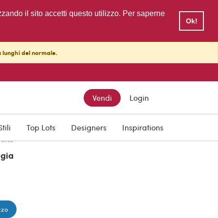
zzando il sito accetti questo utilizzo. Per saperne
Ok!
ù lunghi del normale.
TTO
Vendi
Login
Stili
Top Lots
Designers
Inspirations
IONE
gia
zzo