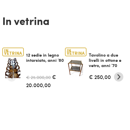
In vetrina
IN
IN
VETRINA
VETRINA
12 sedie in legno
Tavolino a due
intarsiato, anni '80
livelli in ottone e
vetro, anni '70
€
€ 250,00
€ 25.000,00
20.000,00