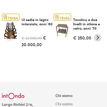
IN
IN
VETRINA
VETRINA
12 sedie in legno
Tavolino a due
intarsiato, anni '80
livelli in ottone e
vetro, anni '70
€
€ 250,00
€ 25.000,00
20.000,00
Chi siamo
Chi siamo
Largo Richini 2/a,