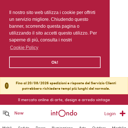
Il nostro sito web utilizza i cookie per offrirti
un servizio migliore. Chiudendo questo
banner, scorrendo questa pagina o
utilizzando il sito accetti questo utilizzo. Per
saperne di più, consulta i nostri
Cookie Policy
Ok!
Fino al 20/08/2026 spedizioni e risposte del Servizio Clienti
!
potrebbero richiedere tempi più lunghi del normale.
Il mercato online di arte, design e arredo vintage
New
Login
Mobili
Sedute
Decor
Illuminazione
Arte
Outdoor
Mirabilia