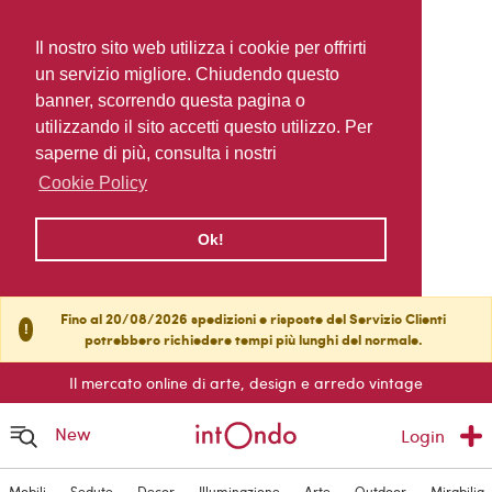
Il nostro sito web utilizza i cookie per offrirti
un servizio migliore. Chiudendo questo
banner, scorrendo questa pagina o
utilizzando il sito accetti questo utilizzo. Per
saperne di più, consulta i nostri
Cookie Policy
Ok!
Fino al 20/08/2026 spedizioni e risposte del Servizio Clienti
!
potrebbero richiedere tempi più lunghi del normale.
Il mercato online di arte, design e arredo vintage
New
Login
Mobili
Sedute
Decor
Illuminazione
Arte
Outdoor
Mirabilia