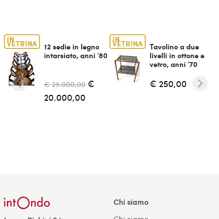
IN
IN
VETRINA
VETRINA
12 sedie in legno
Tavolino a due
intarsiato, anni '80
livelli in ottone e
vetro, anni '70
€
€ 250,00
€ 25.000,00
20.000,00
Chi siamo
Chi siamo