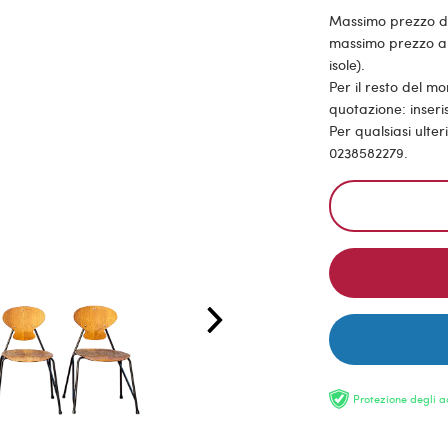
Massimo prezzo di s
massimo prezzo all
isole).
Per il resto del m
quotazione: inseris
Per qualsiasi ulte
0238582279.
Protezione degli a