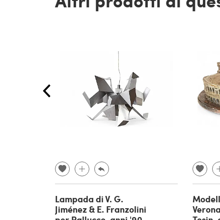
Altri prodotti di qu
Lampada di V. G.
Modell
Jiménez & E. Franzolini
Verona
per Pallucco, anni '90
Tosin, 