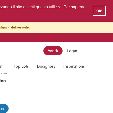
zzando il sito accetti questo utilizzo. Per saperne
Ok!
ù lunghi del normale.
TTO
PREZZO SCONTATO
Vendi
Login
€ 1.394,00
Stili
Top Lots
Designers
Inspirations
IONE
ino
zzo