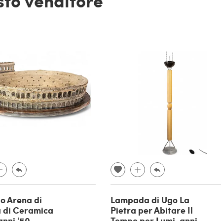
esto venditore
o Arena di
Lampada di Ugo La
 di Ceramica
Pietra per Abitare Il
anni '50
Tempo per Lumi, anni