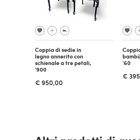
Coppia di sedie in
Coppia
legno annerito con
bambù 
schienale a tre petali,
'60
'900
€ 395
€ 950,00