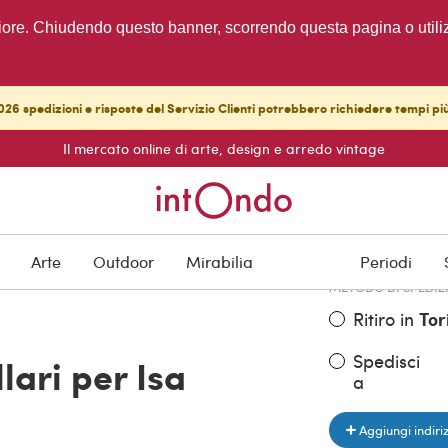
migliore. Chiudendo questo banner, scorrendo questa pagina o utili
26 spedizioni e risposte del Servizio Clienti potrebbero richiedere tempi pi
Il mercato online di arte, design e arredo vintage
PREZZO DELL'OGGE
€ 1.700,00
Arte
Outdoor
Mirabilia
Periodi
METODO DI SPEDIZ
Ritiro in
Tor
Spedisci
llari per Isa
a
Aggiungi indiri