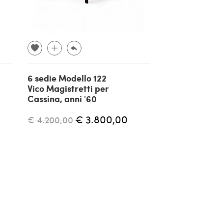
6 sedie Modello 122
Coppia di pol
Vico Magistretti per
Déco, anni '2
Cassina, anni '60
€ 3.800,00
€ 800,00
€ 4.200,00