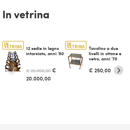
In vetrina
IN
IN
VETRINA
VETRINA
12 sedie in legno
Tavolino a due
intarsiato, anni '80
livelli in ottone e
vetro, anni '70
€
€ 250,00
€ 25.000,00
20.000,00