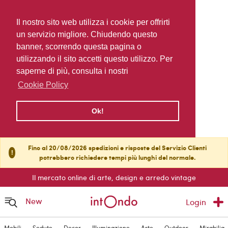
Il nostro sito web utilizza i cookie per offrirti
un servizio migliore. Chiudendo questo
banner, scorrendo questa pagina o
utilizzando il sito accetti questo utilizzo. Per
saperne di più, consulta i nostri
Cookie Policy
Ok!
Fino al 20/08/2026 spedizioni e risposte del Servizio Clienti
!
potrebbero richiedere tempi più lunghi del normale.
Il mercato online di arte, design e arredo vintage
New
Login
Mobili
Sedute
Decor
Illuminazione
Arte
Outdoor
Mirabilia