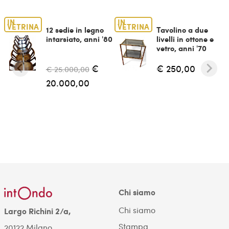
IN
IN
VETRINA
VETRINA
12 sedie in legno
Tavolino a due
intarsiato, anni '80
livelli in ottone e
vetro, anni '70
€
€ 250,00
€ 25.000,00
20.000,00
Chi siamo
Chi siamo
Largo Richini 2/a,
Stampa
20122 Milano.