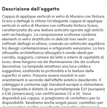
Descrizione dell'oggetto
Coppia di applique verticali in vetro di Murano con finitura
Scavo e dettagli in ottone Un'elegante coppia di applique
verticali in vetro di Murano con raffinata finitura Scavo,
caratterizzata da una texture anticata ispirata agli antichi
vetri archeologici. La composizione scultorea combina
elementi in vetro stratificato in delicati toni neutri con
raffinati dettagli in ottone, creando un sofisticato equilibrio
tra design contemporaneo e artigianato veneziano. La loro
silhouette architettonica allungata li rende ideali per
corridoi, soggiorni, camere da letto o interni di ospitalità di
lusso, dove fungono sia da illuminazione che da sculture
decorative. Le lampade emettono una luce calda e
suggestiva, esaltando la profondità e la texture delle
superfici in vetro. Possono essere montati in vari
orientamenti a seconda dell'effetto estetico desiderato. Il
cablaggio è conforme agli standard europei e statunitensi.
Ogni lampada è dotata di sei portalampade E27 (europeo)
o E26 (americano), con certificazione CE e UL. Sono
disponibili più coppie; vi preghiamo di contattarci per la
disponibilità. Vendiamo anche singoli pezzi; contattaci per
un preventivo. Inoltre, su richiesta, la nostra vetreria può