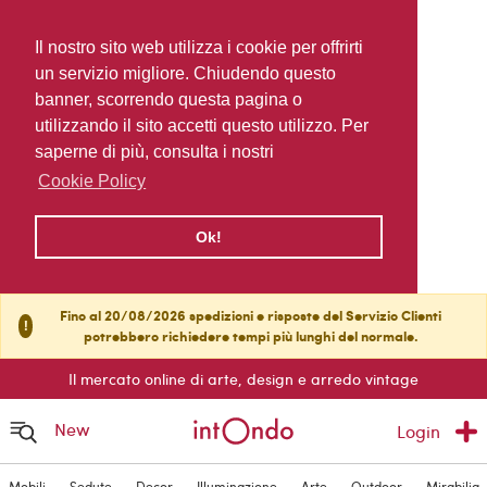
Il nostro sito web utilizza i cookie per offrirti
un servizio migliore. Chiudendo questo
banner, scorrendo questa pagina o
utilizzando il sito accetti questo utilizzo. Per
saperne di più, consulta i nostri
Cookie Policy
Ok!
Fino al 20/08/2026 spedizioni e risposte del Servizio Clienti
!
potrebbero richiedere tempi più lunghi del normale.
Il mercato online di arte, design e arredo vintage
New
Login
Mobili
Sedute
Decor
Illuminazione
Arte
Outdoor
Mirabilia