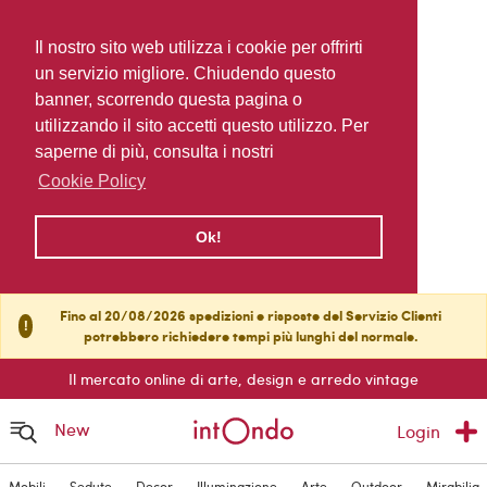
Il nostro sito web utilizza i cookie per offrirti
un servizio migliore. Chiudendo questo
banner, scorrendo questa pagina o
utilizzando il sito accetti questo utilizzo. Per
saperne di più, consulta i nostri
Cookie Policy
Ok!
Fino al 20/08/2026 spedizioni e risposte del Servizio Clienti
!
potrebbero richiedere tempi più lunghi del normale.
Il mercato online di arte, design e arredo vintage
New
Login
Mobili
Sedute
Decor
Illuminazione
Arte
Outdoor
Mirabilia