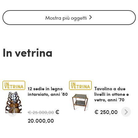
Mostra più oggetti
In vetrina
IN
IN
VETRINA
VETRINA
12 sedie in legno
Tavolino a due
intarsiato, anni '80
livelli in ottone e
vetro, anni '70
€
€ 250,00
€ 25.000,00
20.000,00