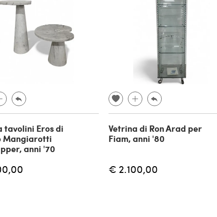
 tavolini Eros di
Vetrina di Ron Arad per
 Mangiarotti
Fiam, anni '80
ipper, anni '70
00,00
€ 2.100,00