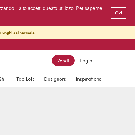
zzando il sito accetti questo utilizzo. Per saperne
Ok!
ù lunghi del normale.
Vendi
Login
Stili
Top Lots
Designers
Inspirations