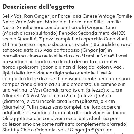
Descrizione dell'oggetto
Set 7 Vasi Rari Ginger Jar Porcellana Cinese Vintage Famille
Noire Varie Misure. Materiale: Porcellana Stile: Famille
Noire (Smalto nero con decori floreali) Origine: Cina
(Marchio rosso sul fondo) Periodo: Seconda metà del XX
secolo Quantità: 7 pezzi completi di coperchio Condizioni:
Ottime (senza crepe o sbeccature visibili) Splendido e raro
set coordinato di 7 vasi portaspezie (Ginger Jar) in
porcellana cinese nello stile classico "Famille Noire". I vasi
presentano un fondo nero lucido decorato con motivi
floreali policromi (peonie e fiori di loto) dai colori vivaci,
tipici della tradizione artigianale orientale. Il set è
composto da tre diverse dimensioni, ideale per creare una
composizione dinamica su una credenza, un camino o in
una vetrina: 2 Vasi Grandi: circa 15 cm (altezza) x 10 cm
(diametro) 3 Vasi Medi: circa 8 cm (altezza) x 6 cm
(diametro) 2 Vasi Piccoli: circa 5 cm (altezza) x 4 cm
(diametro) Tutti i pezzi sono completi dei loro coperchi
originali e presentano il marchio di produzione sul fondo.
Gli oggetti sono in condizioni eccellenti, ideali sia per
collezionismo che come raffinato complemento d'arredo
Shabby Chic o Orientale. vasi "Ginger Jar" (vasi da