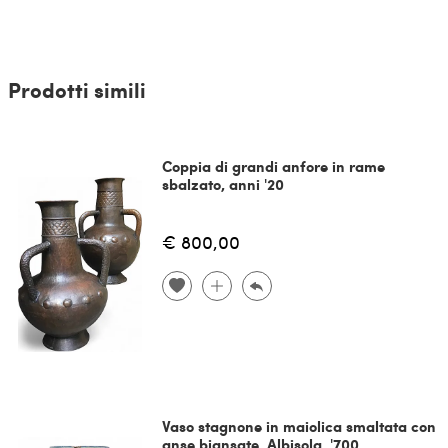
Prodotti simili
Coppia di grandi anfore in rame
sbalzato, anni '20
€ 800,00
Vaso stagnone in maiolica smaltata con
anse biansate, Albisola, '700