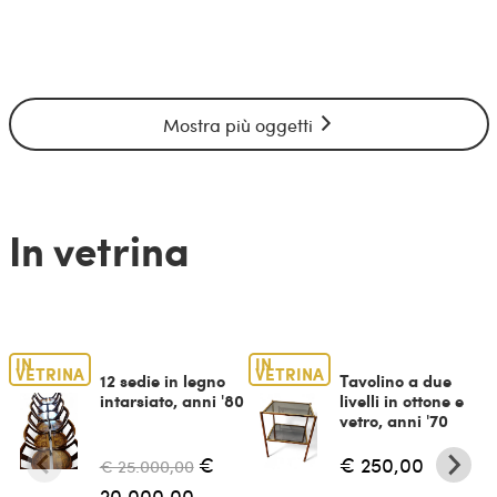
Mostra più oggetti
In vetrina
IN
IN
VETRINA
VETRINA
12 sedie in legno
Tavolino a due
intarsiato, anni '80
livelli in ottone e
vetro, anni '70
€
€ 250,00
€ 25.000,00
20.000,00