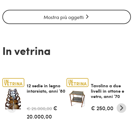
Mostra più oggetti
In vetrina
IN
IN
VETRINA
VETRINA
12 sedie in legno
Tavolino a due
intarsiato, anni '80
livelli in ottone e
vetro, anni '70
€
€ 250,00
€ 25.000,00
20.000,00