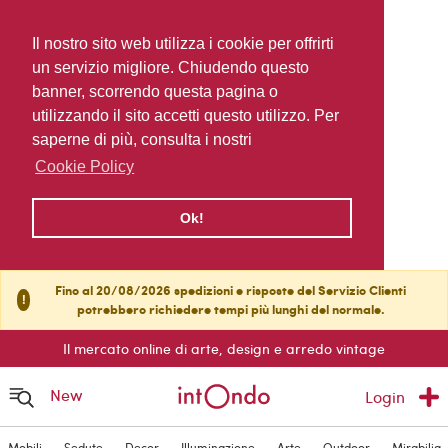
Il nostro sito web utilizza i cookie per offrirti
un servizio migliore. Chiudendo questo
banner, scorrendo questa pagina o
utilizzando il sito accetti questo utilizzo. Per
saperne di più, consulta i nostri
Cookie Policy
Ok!
Fino al 20/08/2026 spedizioni e risposte del Servizio Clienti
!
potrebbero richiedere tempi più lunghi del normale.
Il mercato online di arte, design e arredo vintage
New
Login
Mobili
Sedute
Decor
Illuminazione
Arte
Outdoor
Mirabilia