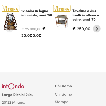
IN
IN
VETRINA
VETRINA
12 sedie in legno
Tavolino a due
intarsiato, anni '80
livelli in ottone e
vetro, anni '70
€
€ 250,00
€ 25.000,00
20.000,00
Chi siamo
Chi siamo
Largo Richini 2/a,
Stampa
20122 Milano.