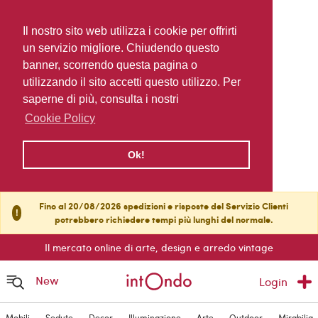
Il nostro sito web utilizza i cookie per offrirti
un servizio migliore. Chiudendo questo
banner, scorrendo questa pagina o
utilizzando il sito accetti questo utilizzo. Per
saperne di più, consulta i nostri
Cookie Policy
Ok!
Fino al 20/08/2026 spedizioni e risposte del Servizio Clienti
!
potrebbero richiedere tempi più lunghi del normale.
Il mercato online di arte, design e arredo vintage
New
Login
Mobili
Sedute
Decor
Illuminazione
Arte
Outdoor
Mirabilia