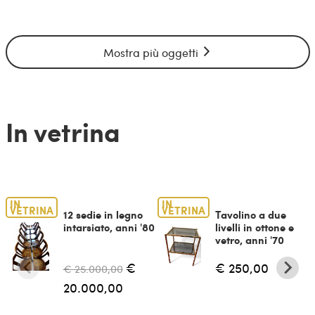
Mostra più oggetti
In vetrina
IN
IN
VETRINA
VETRINA
12 sedie in legno
Tavolino a due
intarsiato, anni '80
livelli in ottone e
vetro, anni '70
€
€ 250,00
€ 25.000,00
20.000,00