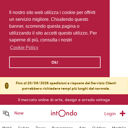
Il nostro sito web utilizza i cookie per offrirti
un servizio migliore. Chiudendo questo
banner, scorrendo questa pagina o
utilizzando il sito accetti questo utilizzo. Per
saperne di più, consulta i nostri
Cookie Policy
Ok!
Fino al 20/08/2026 spedizioni e risposte del Servizio Clienti
!
potrebbero richiedere tempi più lunghi del normale.
Il mercato online di arte, design e arredo vintage
New
Login
Mobili
Sedute
Decor
Illuminazione
Arte
Outdoor
Mirabilia