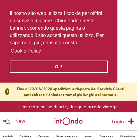
Il nostro sito web utilizza i cookie per offrirti
un servizio migliore. Chiudendo questo
banner, scorrendo questa pagina o
utilizzando il sito accetti questo utilizzo. Per
saperne di più, consulta i nostri
Cookie Policy
Ok!
Fino al 20/08/2026 spedizioni e risposte del Servizio Clienti
!
potrebbero richiedere tempi più lunghi del normale.
Il mercato online di arte, design e arredo vintage
New
Login
Mobili
Sedute
Decor
Illuminazione
Arte
Outdoor
Mirabilia