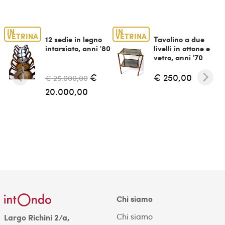
IN
IN
VETRINA
VETRINA
12 sedie in legno
Tavolino a due
intarsiato, anni '80
livelli in ottone e
vetro, anni '70
€
€ 250,00
€ 25.000,00
20.000,00
Chi siamo
Chi siamo
Largo Richini 2/a,