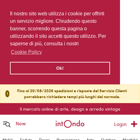
Il nostro sito web utilizza i cookie per offrirti
un servizio migliore. Chiudendo questo
banner, scorrendo questa pagina o
utilizzando il sito accetti questo utilizzo. Per
saperne di più, consulta i nostri
Cookie Policy
Ok!
Fino al 20/08/2026 spedizioni e risposte del Servizio Clienti
!
potrebbero richiedere tempi più lunghi del normale.
Il mercato online di arte, design e arredo vintage
New
Login
Mobili
Sedute
Decor
Illuminazione
Arte
Outdoor
Mirabilia