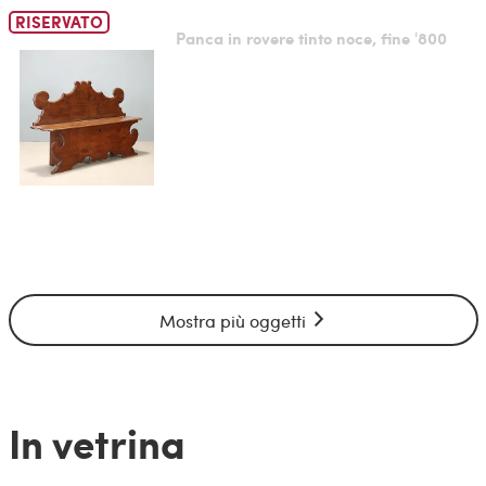
RISERVATO
Panca in rovere tinto noce, fine '800
Mostra più oggetti
In vetrina