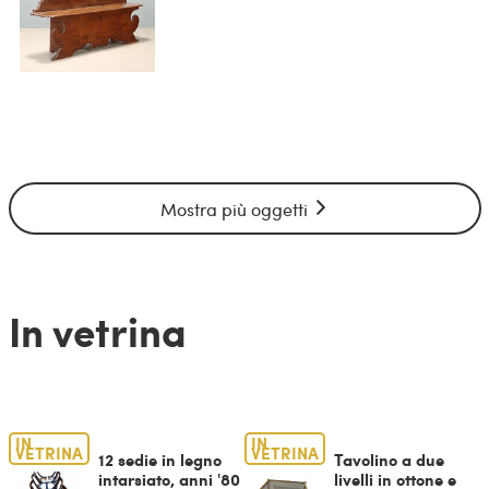
Mostra più oggetti
In vetrina
IN
IN
VETRINA
VETRINA
12 sedie in legno
Tavolino a due
intarsiato, anni '80
livelli in ottone e