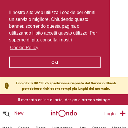
Il nostro sito web utilizza i cookie per offrirti
un servizio migliore. Chiudendo questo
banner, scorrendo questa pagina o
utilizzando il sito accetti questo utilizzo. Per
saperne di più, consulta i nostri
Cookie Policy
Ok!
Fino al 20/08/2026 spedizioni e risposte del Servizio Clienti
!
potrebbero richiedere tempi più lunghi del normale.
Il mercato online di arte, design e arredo vintage
New
Login
Mobili
Sedute
Decor
Illuminazione
Arte
Outdoor
Mirabilia