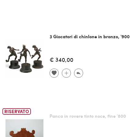
3 Giocatori di chinlone in bronzo, '900
€ 340,00
RISERVATO
Panca in rovere tinto noce, fine '800