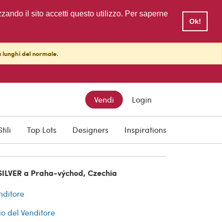
zzando il sito accetti questo utilizzo. Per saperne
Ok!
ù lunghi del normale.
Vendi
Login
cquisti
Stili
Top Lots
Designers
Inspirations
SILVER a Praha-východ, Czechia
nditore
io del Venditore