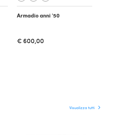
Armadio anni '50
Credenza do
corpo scanto
noce, '800
€ 600,00
Visualizza tutti