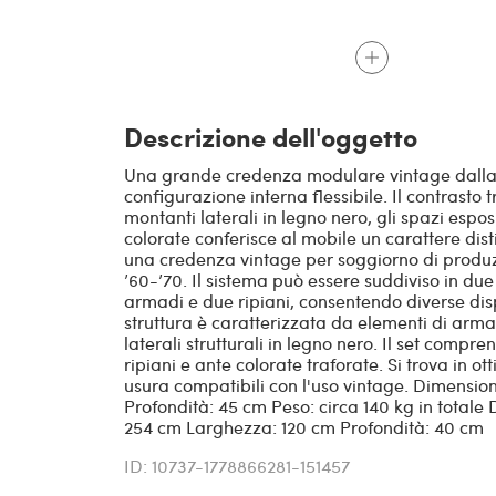
Descrizione dell'oggetto
Una grande credenza modulare vintage dalla f
configurazione interna flessibile. Il contrasto t
montanti laterali in legno nero, gli spazi esposit
colorate conferisce al mobile un carattere distin
una credenza vintage per soggiorno di produzi
’60-’70. Il sistema può essere suddiviso in due 
armadi e due ripiani, consentendo diverse dis
struttura è caratterizzata da elementi di arma
laterali strutturali in legno nero. Il set compr
ripiani e ante colorate traforate. Si trova in ott
usura compatibili con l'uso vintage. Dimensio
Profondità: 45 cm Peso: circa 140 kg in totale 
254 cm Larghezza: 120 cm Profondità: 40 cm
ID: 10737-1778866281-151457