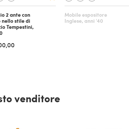
o 2 ante con
Mobile espositore
nello stile di
Inglese, anni '40
io Tempestini,
40
00,00
esto venditore