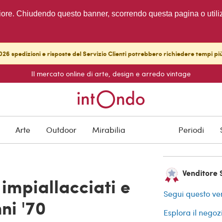
migliore. Chiudendo questo banner, scorrendo questa pagina o utili
26 spedizioni e risposte del Servizio Clienti potrebbero richiedere tempi pi
Il mercato online di arte, design e arredo vintage
VENDUTO
Protezione degli a
Arte
Outdoor
Mirabilia
Periodi
Venditore 
impiallacciati e
Segui questo ve
ni '70
Esplora il negoz