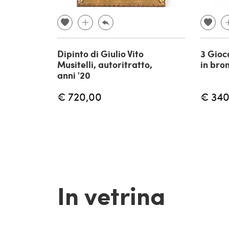
Dipinto di Giulio Vito
3 Gioc
Musitelli, autoritratto,
in bro
anni '20
€ 720,00
€ 340
In vetrina