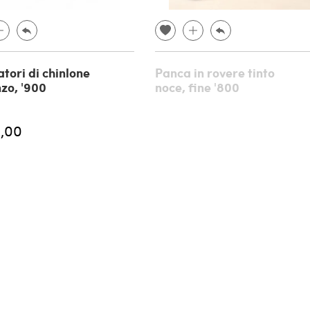
atori di chinlone
Panca in rovere tinto
nzo, '900
noce, fine '800
,00