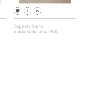
Tappeto Sartori
Consolle in l
modello Burano, '900
intagliato e 
metà '800
€ 8.640,00