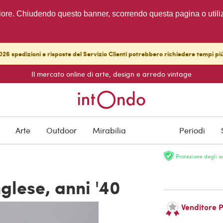
migliore. Chiudendo questo banner, scorrendo questa pagina o utili
26 spedizioni e risposte del Servizio Clienti potrebbero richiedere tempi pi
Il mercato online di arte, design e arredo vintage
RISERVATO
Arte
Outdoor
Mirabilia
Periodi
Protezione degli a
glese, anni '40
Venditore 