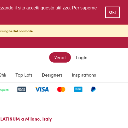
zzando il sito accetti questo utilizzo. Per saperne
Ok!
ù lunghi del normale.
Vendi
Login
Scrivi al Venditore
Stili
Top Lots
Designers
Inspirations
cquisti
PLATINUM a Milano, Italy