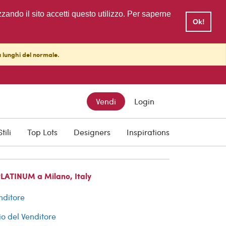
zzando il sito accetti questo utilizzo. Per saperne
Ok!
ù lunghi del normale.
Vendi
Login
cquisti
Stili
Top Lots
Designers
Inspirations
PLATINUM a Milano, Italy
nditore
io del Venditore