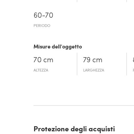
60-70
PERIODO
Misure dell'oggetto
70 cm
79 cm
ALTEZZA
LARGHEZZA
Protezione degli acquisti