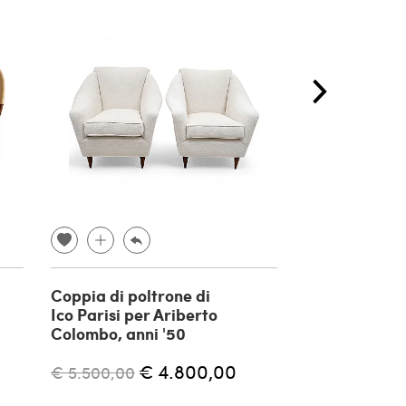
Coppia di poltrone di
Poltrona BP 1
Ico Parisi per Ariberto
Continuum di
Colombo, anni '50
Ponti per P. 
anni '60
€ 4.800,00
€ 5.500,00
€ 4.400,00