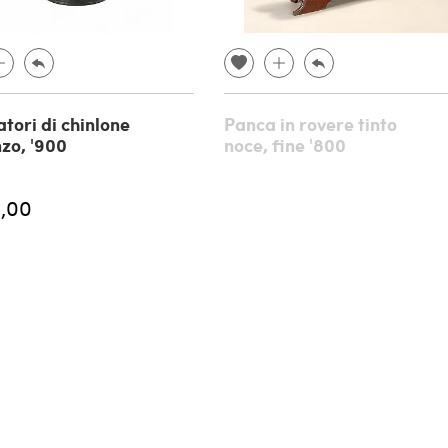
atori di chinlone
Panca in rovere tinto
nzo, '900
noce, fine '800
,00