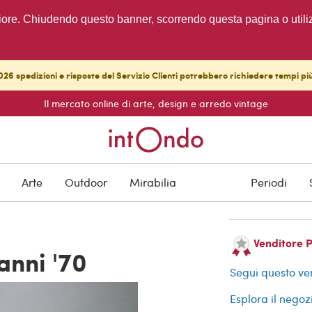
migliore. Chiudendo questo banner, scorrendo questa pagina o utili
26 spedizioni e risposte del Servizio Clienti potrebbero richiedere tempi pi
Il mercato online di arte, design e arredo vintage
VENDUTO
Protezione degli a
Arte
Outdoor
Mirabilia
Periodi
Venditore 
anni '70
Segui questo ve
Esplora il negoz