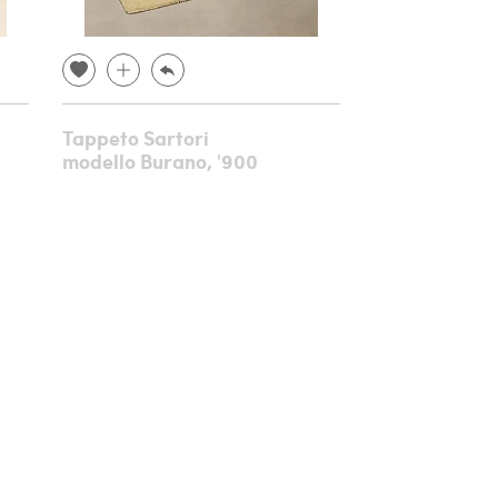
Tappeto Sartori
Consolle in l
modello Burano, '900
intagliato e 
metà '800
€ 8.640,00